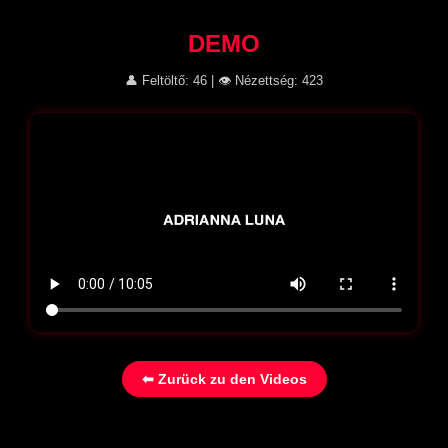
DEMO
👤 Feltöltő: 46 | 👁 Nézettség: 423
⬅ Zurück zu den Videos